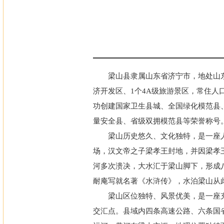
梁山县隶属山东省济宁市，地处山东
济开发区、1个4A级旅游景区，常住人口
功创建国家卫生县城、全国绿化模范县
量安全县、省级双拥模范县等荣誉称号。2
梁山历史悠久、文化独特，是一座人
场，汉文帝之子梁孝王封地，并因梁孝
河多次溃决，大水汇于梁山脚下，形成
耐庵写就名著《水浒传》，水泊梁山从
梁山区位独特、风景优美，是一座
交汇点。县域内四条高速公路、六条国